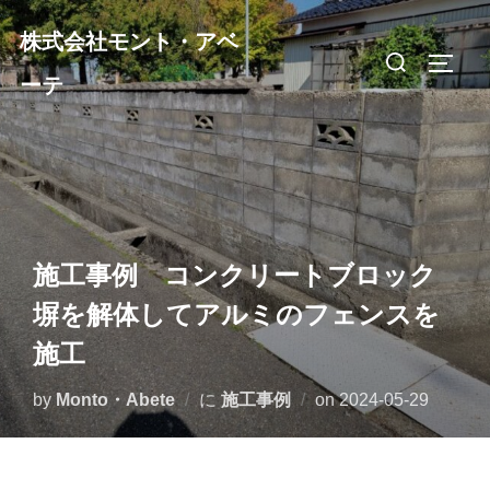
コ
株式会社モント・アベ
ン
検
サイド
テ
ーテ
索
ン
対
ツ
象:
へ
ス
キ
ッ
施工事例 コンクリートブロック
プ
塀を解体してアルミのフェンスを
施工
投
by
Monto・Abete
に
施工事例
on
2024-05-29
稿
日: