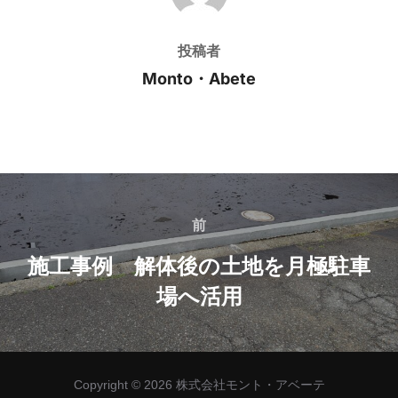
投稿者
Monto・Abete
投
稿
前
前
ナ
施工事例 解体後の土地を月極駐車
場へ活用
ビ
ゲ
ー
Copyright © 2026 株式会社モント・アベーテ