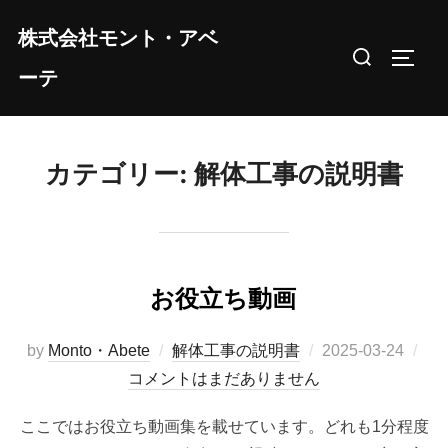
コ
株式会社モント・アベ
ン
検
サイド
テ
ーテ
索
ン
対
ツ
象:
へ
カテゴリー:
解体工事の説明書
ス
キ
ッ
プ
お役立ち動画
投
by
Monto・Abete
解体工事の説明書
2025-03-24
稿
コメントはまだありません
日:
ここではお役立ち動画集を載せています。どれも1分程度