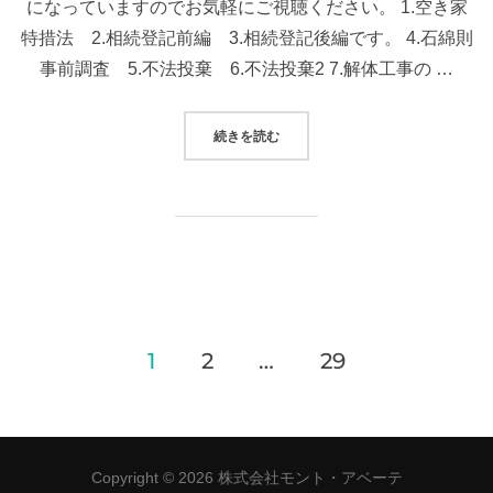
になっていますのでお気軽にご視聴ください。 1.空き家
特措法 2.相続登記前編 3.相続登記後編です。 4.石綿則
事前調査 5.不法投棄 6.不法投棄2 7.解体工事の …
“お役立ち動画”
続きを読む
投
1
2
…
29
稿
の
Copyright © 2026 株式会社モント・アベーテ