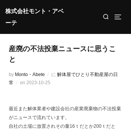
コ
株式会社モント・アベ
ン
検
サイド
テ
ーテ
索
ン
対
ツ
象:
へ
産廃の不法投棄ニュースに思うこ
ス
と
キ
ッ
by
Monto・Abete
に
解体屋でひとり不動産屋の日
プ
投
常
on
2023-10-25
稿
日:
最近また解体業者や建設会社の産業廃棄物の不法投棄
がニュースで流れています。
自社の土場に放置されその量16ｔだとか200ｔだと