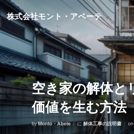
コ
ン
株式会社モント・アベーテ
テ
ン
ツ
へ
ス
キ
ッ
空き家の解体と
プ
価値を生む方法
by
Monto・Abete
に
解体工事の説明書
o