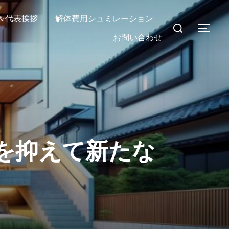
＆代表挨拶
解体費用シュミレーション
検
サイ
お問い合わせ
索
対
象:
を抑えて新たな