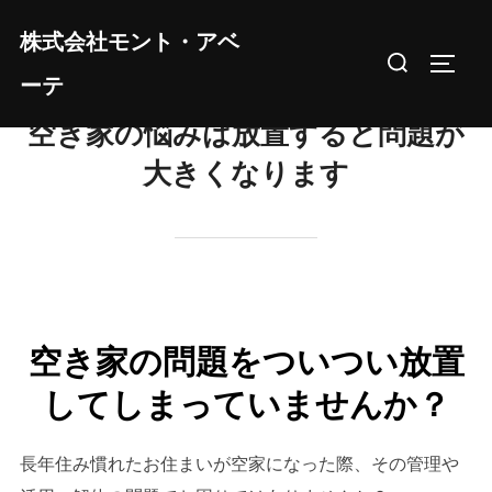
コ
株式会社モント・アベ
ン
検
サイド
テ
ーテ
索
ン
対
空き家の悩みは放置すると問題が
ツ
象:
大きくなります
へ
ス
キ
ッ
プ
空き家の問題をついつい放置
してしまっていませんか？
長年住み慣れたお住まいが空家になった際、その管理や