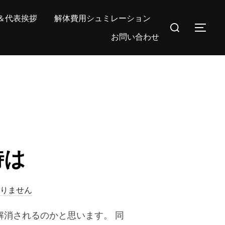
＆代表挨拶
解体費用シュミレーション
検
サイ
お問い合わせ
索
対
象:
時は
りません
消されるのかと思います。 同