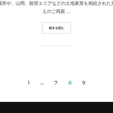
場所や、山間、能登エリアなどの土地家屋を相続された
えのご両親 …
“相続空き家を手放したい時は”
続きを読む
1
…
7
8
9