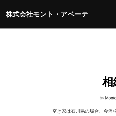
コ
ン
株式会社モント・アベーテ
テ
ン
ツ
へ
ス
キ
ッ
相
プ
by
Mont
空き家は石川県の場合、金沢