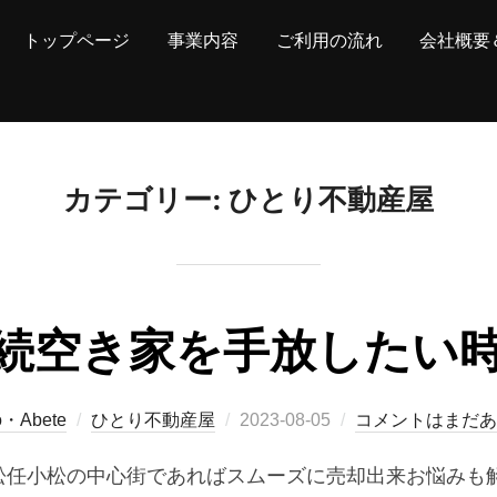
トップページ
事業内容
ご利用の流れ
会社概要
カテゴリー:
ひとり不動産屋
続空き家を手放したい
投
o・Abete
ひとり不動産屋
2023-08-05
コメントはまだあ
稿
松任小松の中心街であればスムーズに売却出来お悩みも解
日: