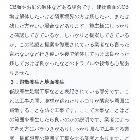
CB塀やお庭の解体などある場合です。建物前面のCB
塀は解体したいけど隣家境界の方は残したい、または
残した方がいい場合などあります。施主様にしっかり
と確認してきているか、しっかりと提案してきている
か、この確認と提案を徹底されている業者なら言った
言わないなど行き違いや後で解体しておけば良かった
残しておけば良かったなどのトラブルや後悔も心配あ
りません。
３．飛散養生と地面養生
仮設養生足場工事などと表記されている部分です。こ
れは工事の間、廃材が跳ねたりホコリが隣家や周囲に
飛散することを防ぐ工事です。ここで大事なことはど
の範囲を養生したら良いのかの説明です、業者によっ
て考え方にバラつきがありしっかり囲んで工事する業
者、最低限度の範囲で工事をする業者とあります。ど