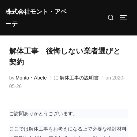
コ
株式会社モント・アベ
ン
検
サイド
テ
ーテ
索
ン
対
ツ
象:
へ
解体工事 後悔しない業者選びと
ス
契約
キ
ッ
投
by
Monto・Abete
に
解体工事の説明書
on
2020-
プ
稿
05-26
日:
ご訪問ありがとうございます。
ここでは解体工事をお考えになる上で必要な検討材料