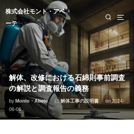
コ
株式会社モント・アベ
ン
検
サイド
テ
ーテ
索
ン
対
ツ
象:
へ
ス
キ
ッ
解体、改修における石綿則事前調査
プ
の解説と調査報告の義務
投
by
Monto・Abete
に
解体工事の説明書
on
2024-
稿
06-06
日: