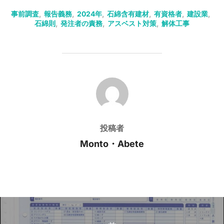
事前調査
,
報告義務
,
2024年
,
石綿含有建材
,
有資格者
,
建設業
,
石綿則
,
発注者の責務
,
アスベスト対策
,
解体工事
投稿者
投稿者
Monto・Abete
投