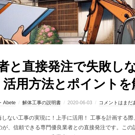
者と直接発注で失敗し
！活用方法とポイントを
投
・Abete
解体工事の説明書
2020-06-03
コメントはまだ
稿
悔しない工事の実現に！上手に活用！ 工事を計画する際
日:
のが、信頼できる専門優良業者との直接発注です。この