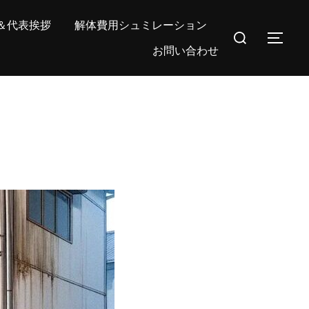
＆代表挨拶
解体費用シュミレーション
検
サイ
お問い合わせ
索
対
象: