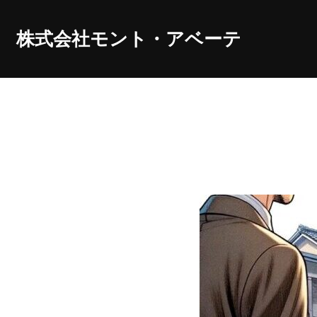
コ
ン
株式会社モント・アベーテ
テ
ン
ツ
へ
ス
キ
ッ
プ