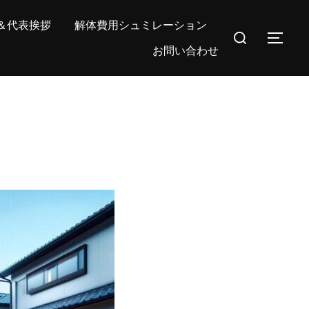
＆代表挨拶
解体費用シュミレーション
検
サイ
お問い合わせ
索
対
象: