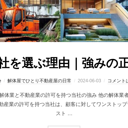
社を選ぶ理由｜強みの
投
e
解体屋でひとり不動産屋の日常
2024-06-03
コメント
稿
解体業と不動産業の許可を持つ当社の強み 他の解体業
日:
不動産業の許可を持つ当社は、顧客に対してワンストッ
スト …