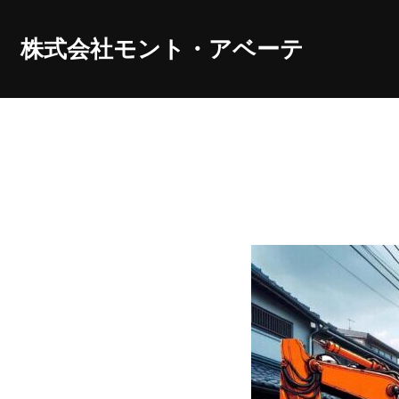
コ
ン
株式会社モント・アベーテ
テ
ン
ツ
へ
ス
キ
ッ
プ