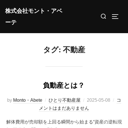
コ
株式会社モント・アベ
ン
検
サイド
テ
ーテ
索
ン
対
ツ
象:
へ
タグ:
不動産
ス
キ
ッ
プ
負動産とは？
投
by
Monto・Abete
ひとり不動産屋
2025-05-08
コ
稿
メントはまだありません
日:
解体費用が売却額を上回る瞬間から始まる“資産の逆転現