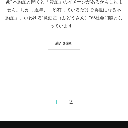
象” 不動産と聞くと「資産」のイメージがあるかもしれま
せん。しかし近年、「所有しているだけで負担になる不
動産」、いわゆる“負動産（ふどうさん）”が社会問題とな
っています …
“負動産とは？”
続きを読む
投
1
2
稿
の