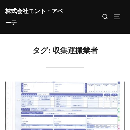
コ
株式会社モント・アベ
ン
検
サイド
テ
ーテ
索
ン
対
ツ
象:
へ
タグ:
収集運搬業者
ス
キ
ッ
プ