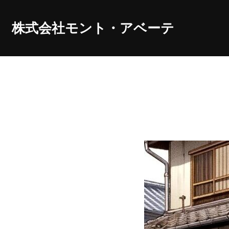
コ
ン
株式会社モント・アベーテ
テ
ン
ツ
へ
ス
キ
ッ
プ