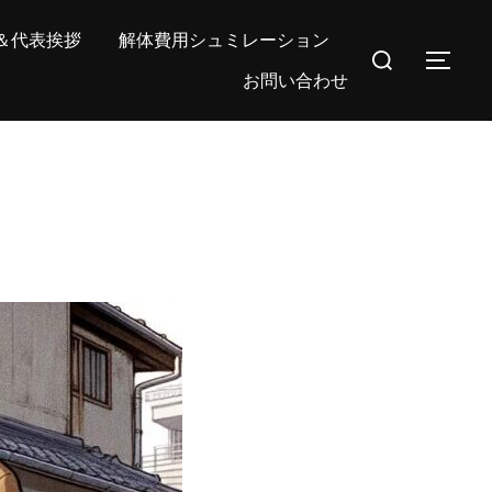
＆代表挨拶
解体費用シュミレーション
検
サイ
お問い合わせ
索
対
象: