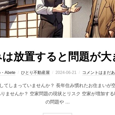
みは放置すると問題が大
投
o・Abete
ひとり不動産屋
2024-06-21
コメントはまだあ
稿
してしまっていませんか？ 長年住み慣れたお住まいが
日:
りませんか？ 空家問題の現状とリスク 空家が増加す
の問題や …