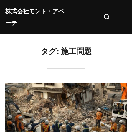
コ
株式会社モント・アベ
ン
検
サイド
テ
ーテ
索
ン
対
ツ
象:
へ
タグ:
施工問題
ス
キ
ッ
プ