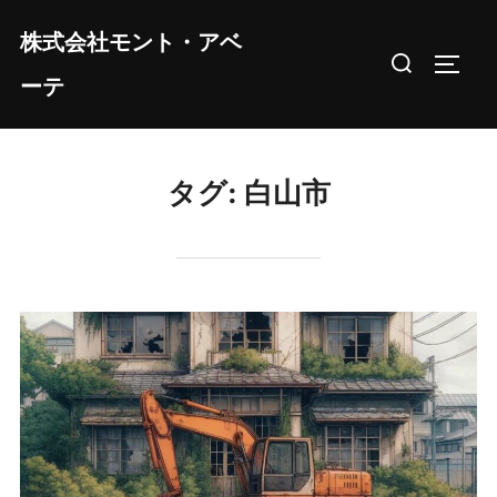
コ
株式会社モント・アベ
ン
検
サイド
テ
ーテ
索
ン
対
ツ
象:
へ
タグ:
白山市
ス
キ
ッ
プ