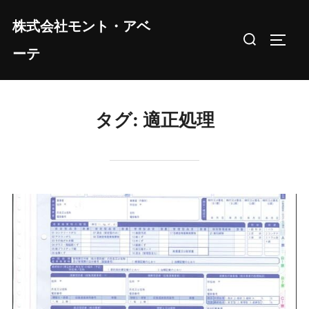
コ
株式会社モント・アベ
ン
検
サイド
テ
ーテ
索
ン
対
ツ
象:
へ
タグ:
適正処理
ス
キ
ッ
プ