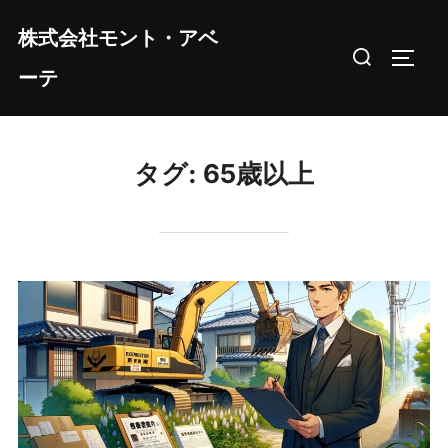
コ
株式会社モント・アベ
ン
検
サイド
テ
ーテ
索
ン
対
ツ
象:
へ
タグ:
65歳以上
ス
キ
ッ
プ